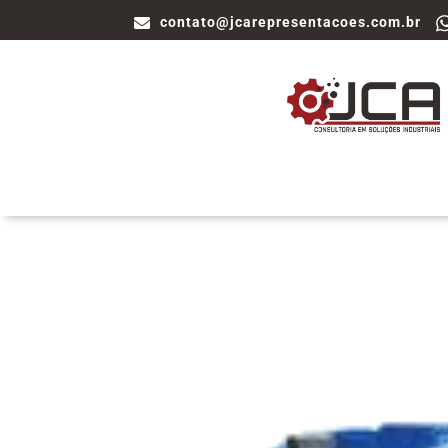
contato@jcarepresentacoes.com.br