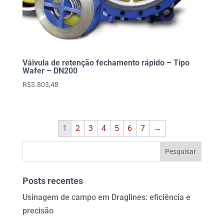
Válvula de retenção fechamento rápido – Tipo
Wafer – DN200
R$
3.803,48
1
2
3
4
5
6
7
→
Posts recentes
Usinagem de campo em Draglines: eficiência e
precisão