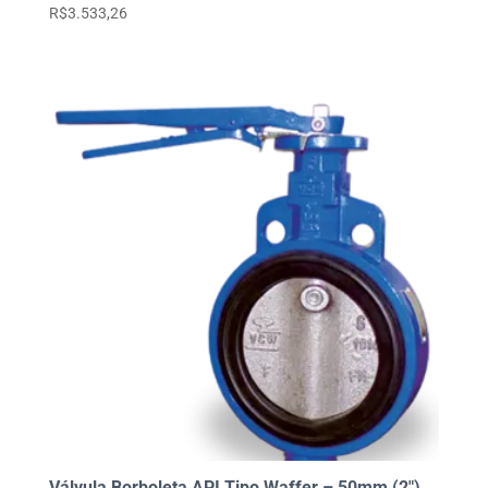
R$
3.533,26
Válvula Borboleta API Tipo Waffer – 50mm (2″)