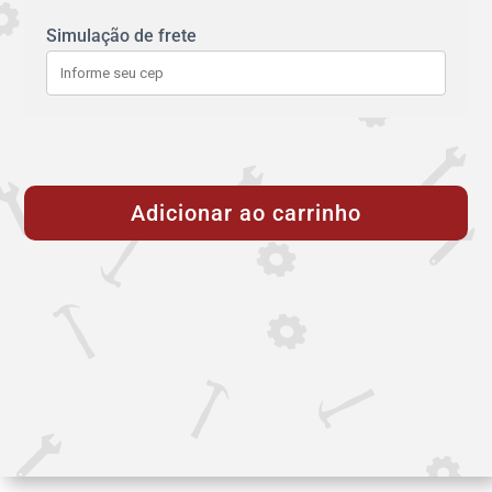
Simulação de frete
Válvula
Borboleta
Adicionar ao carrinho
API
Tipo
Waffer
-
65mm
(2.1/2")
quantidade