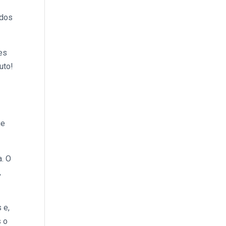
idos
es
uto!
ue
a. O
,
 e,
s o