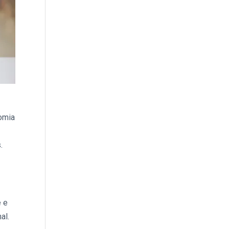
nomia
F
.
e e
al.