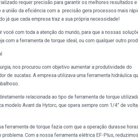
ializado requer precisão para garantir os melhores resultados e
ue a união da eficiência com a precisão gera processos mais ráp
zado já que cada empresa traz a sua própria necessidade!
ir você com toda a atenção do mundo, para que a nossas
soluçõ
eja com a
ferramenta de torque
ideal, ou com qualquer outro prod
al
rgia, nos procurou com objetivo aumentar a produtividade do
dor de sucatas. A empresa utilizava uma ferramenta hidráulica q
rabalhoso.
iretamente relacionada ao tipo de
ferramenta de torque
utilizad
ica modelo Avant da Hytorc, que opera sempre com 1/4” de volta
ssa
ferramenta de torque
fazia com que a operação durasse horas
 o problema. Com a nossa ferramenta elétrica
EF-Plus
, reduzimo