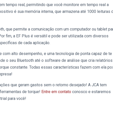
o em tempo real, permitindo que você monitore em tempo real a
positivo é sua memória interna, que armazena até 1000 leituras 
ooth, que permite a comunicação com um computador ou tablet pa
or fim, a
EF Plus é versátil e
pode ser utilizada com diversos
pecíficas de cada aplicação.
ue com alto desempenho, e uma tecnologia de ponta capaz de te
de o seu Bluetooth até o software de análise que cria relatórios
 torque constante. Todas essas características fazem com ela p
empresa!
uções que geram gastos sem o retorno desejado! A JCA tem
f
erramentas de torque!
Entre em contato
conosco e estaremos
rial para você!