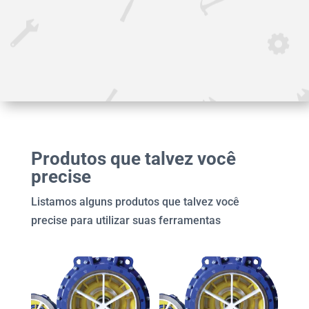
Emborrachada
-
DN100
-
Retenção
para
Esgoto
e
Agua
Produtos que talvez você
quantidade
precise
Listamos alguns produtos que talvez você
precise para utilizar suas ferramentas