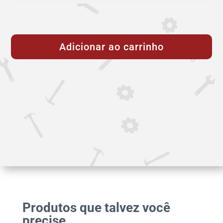
Válvula
Gaveta
Adicionar ao carrinho
com
Cunha
Emborrachada
Flangeada
e
Corpo
Curto/Chato
-
DN
250
-
PN
Produtos que talvez você
10
precise