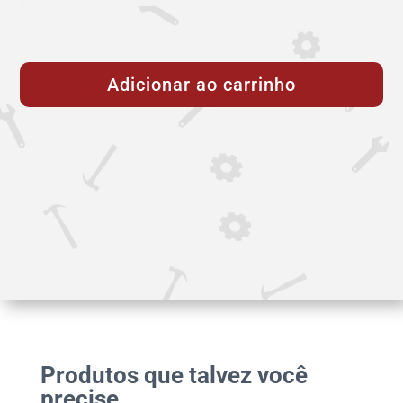
Válvula
Gaveta
Adicionar ao carrinho
com
Cunha
Emborrachada
Flangeada
e
Corpo
Curto/Chato
-
DN
300
-
PN
Produtos que talvez você
16
precise