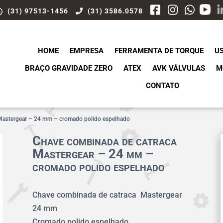
(31) 97513-1456
(31) 3586.0578
HOME
EMPRESA
FERRAMENTA DE TORQUE
U
BRAÇO GRAVIDADE ZERO
ATEX
AVK VÁLVULAS
M
CONTATO
Mastergear – 24 mm – cromado polido espelhado
Chave combinada de catraca
Mastergear – 24 mm –
cromado polido espelhado
Chave combinada de catraca Mastergear
24 mm
Cromado polido espelhado