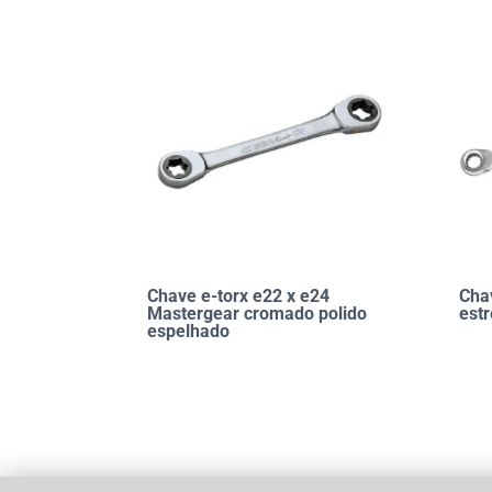
Chave e-torx e22 x e24
Cha
Mastergear cromado polido
est
espelhado